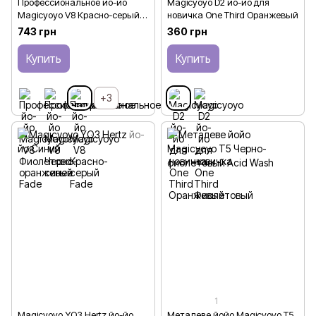
Профессиональное йо-йо
Magicyoyo D2 йо-йо для
Magicyoyo V8 Красно-серый
новичка One Third Оранжевый
Fade
743 грн
360 грн
Купить
Купить
+3
1
Magicyoyo YO3 Hertz йо-йо
Металеве йойо Magicyoyo T5