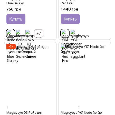
Blue Galaxy
Red Fire
756 грн
1 440 грн
Купить
Купить
+7
−7%
1
1
Magicyoyo D3 йойо для
Magicyoyo Y01 Node йо-йо