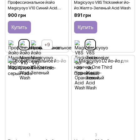
Профессиональное йойо
Magicyoyo V8S Trickseeker йо-
Magicyoyo V10 Синий Acid
йо Желто-Зеленый Acid Wash
Wash
900 грн
891 грн
Купить
Купить
+9
1
3