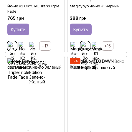
1
1
Йо-йо K2 CRYSTAL Trans Triple
Magicyoyo йо-йо K1 Черный
Fade
765 грн
388 грн
Купить
Купить
+17
+15
−7%
2
2