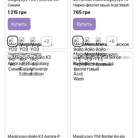
Синий
Черно-фиолетовый Acid Wash
1 215 грн
765 грн
Купить
Купить
+3
+6
1
Magicyoyo йойо K3 Aurora-P
Magicyoyo Y04 Border йо-йо