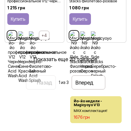
профессиональное V12 Черно-
Stacks Фиолетово-розовое
Синее Acid Wash
1 215 грн
1 080 грн
Купить
Купить
+4
Показать еще 20 товаров
Назад
Вперед
1
из 3
Йо-йо недели -
Magicyoyo V13
МАХ комплектация!
1676 грн