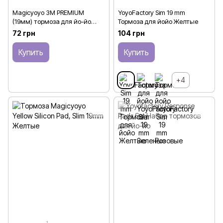
Magicyoyo 3М PREMIUM
YoyoFactory Sim 19 mm
(19мм) тормоза для йо-йо
Тормоза для йойо Желтые
Белые
72 грн
104 грн
Купить
Купить
+4