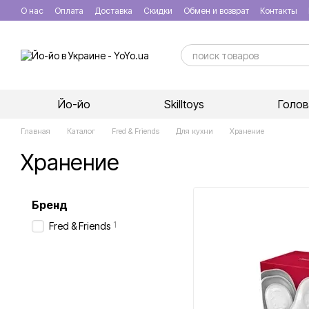
Перейти к основному контенту
О нас
Оплата
Доставка
Скидки
Обмен и возврат
Контакты
Йо-йо
Skilltoys
Голо
Главная
Каталог
Fred & Friends
Для кухни
Хранение
Хранение
Бренд
1
Fred & Friends