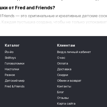
ки от Fred and Friends?
d Friends — это оригинальные и креативные детские со
. Каждая пустышка создана, чтобы не только успокаиват
воим необычным и забавным формам.
стышек
тышек включает в себя различные дизайны:
Каталог
Клиентам
Йо-йо
Вход в личный кабинет
авными мотивами
: от веселых усиков до милых звери
Skilltoys
О нас
ользование в маленькое представление.
Головоломки
Оплата
обычными формами
: уникальные и инновационные дизай
Настолки
Доставка
аром для вашего малыша.
Разное
Скидки
Детский мир
Обмен и возврат
стышек от Fred and Friends
Fred & Friends
Контакты
енные материалы
: все наши пустышки изготовлены из
Блог
ту и безопасность для вашего ребенка.
Отзывы
Карта сайта
азвитию
: кроме того, что пустышки помогают успокои