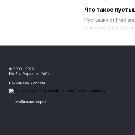
Что такое пустыш
Пустышки от Fred an
и любовью к дизайну
вокруг благодаря с
Ассортимент пу
Наш ассортимент пус
Пустышки с заб
© 2009—2026
Йо-йо в Украине - YoYo.ua
повседневное исп
Принимаем к оплате
Пустышки с не
стильным аксессу
Мобильная версия
Преимущества пу
Высококачеств
обеспечивая забо
Способствуют р