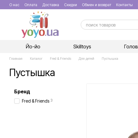
Перейти к основному контенту
О нас
Оплата
Доставка
Скидки
Обмен и возврат
Контакты
Йо-йо
Skilltoys
Голо
Главная
Каталог
Fred & Friends
Для детей
Пустышка
Пустышка
Бренд
3
Fred & Friends