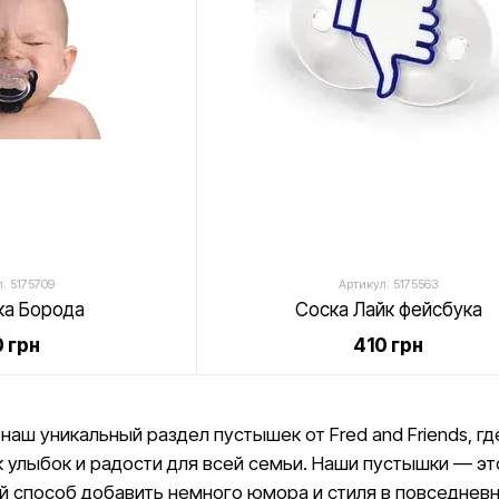
: 5175709
Артикул: 5175563
а Борода
Соска Лайк фейсбука
 грн
410 грн
наш уникальный раздел пустышек от Fred and Friends, 
к улыбок и радости для всей семьи. Наши пустышки — эт
й способ добавить немного юмора и стиля в повседнев