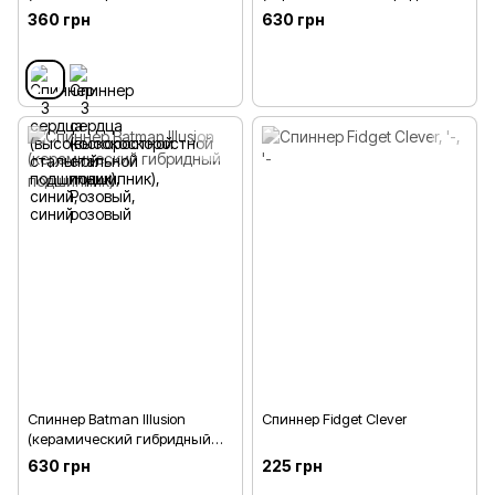
подшипник)
подшипник)
360 грн
630 грн
Спиннер Batman Illusion
Спиннер Fidget Clever
(керамический гибридный
подшипник)
630 грн
225 грн