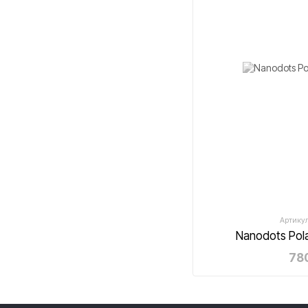
Артикул
Nanodots Pol
780