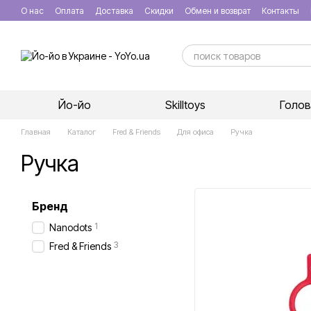
Перейти к основному контенту
О нас
Оплата
Доставка
Скидки
Обмен и возврат
Контакты
Йо-йо
Skilltoys
Голо
Главная
Каталог
Fred & Friends
Для офиса
Ручка
Ручка
Бренд
1
Nanodots
3
Fred & Friends