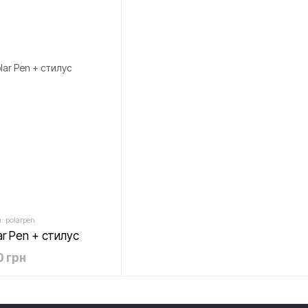
: polarpen
ar Pen + стилус
 грн