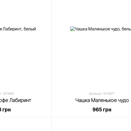
: 5175661
Артикул: 5175677
кофе Лабиринт
Чашка Маленькое чудо
 грн
965 грн