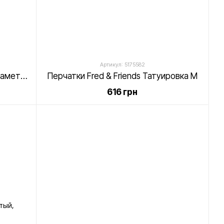
Артикул: 5175582
Блокнот и ручка Смертельные заметки
Перчатки Fred & Friends Татуировка М
616 грн