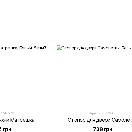
: 5175601
Артикул: 5175616
ухни Матрешка
Стопор для двери Cамоле
 грн
739 грн