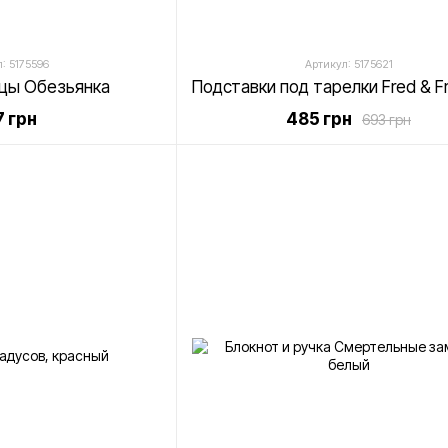
: 5175596
Артикул: 5175621
цы Обезьянка
 грн
485 грн
693 грн