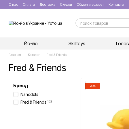
Перейти к основному контенту
О нас
Оплата
Доставка
Скидки
Обмен и возврат
Контакты
Йо-йо
Skilltoys
Голо
Главная
Каталог
Fred & Friends
Fred & Friends
Бренд
−30%
1
Nanodots
153
Fred & Friends