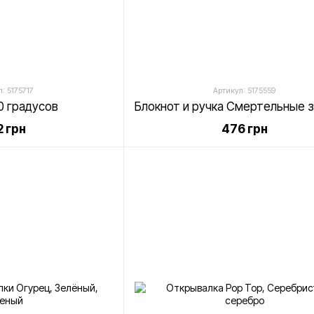
: 5175717
Артикул: 5175559
0 градусов
 грн
476 грн