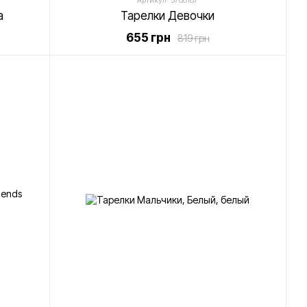
Артикул: 5788187
а
Тарелки Девочки
655 грн
819 грн