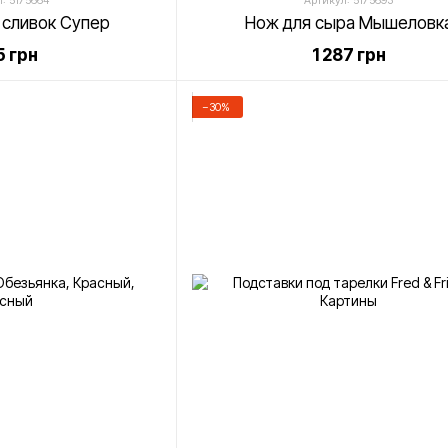
: 5175664
Артикул: 5175693
 сливок Супер
Нож для сыра Мышеловк
 грн
1 287 грн
−30%