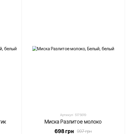
Артикул: 5175619
тик
Миска Разлитое молоко
698 грн
997 грн