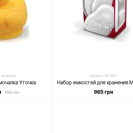
 scrbbrdck
Артикул: 5175570
мочалка Уточка
н
965 грн
788 грн