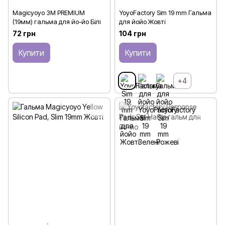
Magicyoyo 3М PREMIUM
YoyoFactory Sim 19 mm Гальма
(19мм) гальма для йо-йо Білі
для йойо Жовті
72 грн
104 грн
Купити
Купити
+4