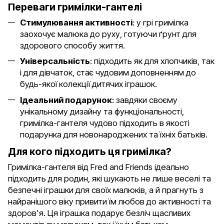
Переваги гримілки-гантелі
Стимулювання активності
: у грі гримілка
заохочує малюка до руху, готуючи ґрунт для
здорового способу життя.
Універсальність
: підходить як для хлопчиків, так
і для дівчаток, стає чудовим доповненням до
будь-якої колекції дитячих іграшок.
Ідеальний подарунок
: завдяки своєму
унікальному дизайну та функціональності,
гримілка-гантеля чудово підходить в якості
подарунка для новонароджених та їхніх батьків.
Для кого підходить ця гримілка?
Гримілка-гантеля від Fred and Friends ідеально
підходить для родин, які шукають не лише веселі та
безпечні іграшки для своїх малюків, а й прагнуть з
найранішого віку привити їм любов до активності та
здоров'я. Ця іграшка подарує безліч щасливих