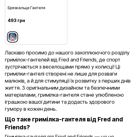
Брязкальце Гантеля
493 грн
Ласкаво просимо до нашого захоплюючого розділу
гримілок-гантелей від Fred and Friends, де спорт
зустрічається з веселощами прямо у колисці! Ці
гримілки-гантелі створені не лише для розваги
малюків, а й для стимуляції їх розвитку з перших днів
життя. З оригінальним дизайном та безпечними
матеріалами, гримілка-гантеля стане улюбленою
іграшкою вашої дитини та додасть здорового
гумору в кожен день.
Що таке гримілка-гантеля від Fred and
Friends?
Гримілка-гантеля від Fred and Friends — це не