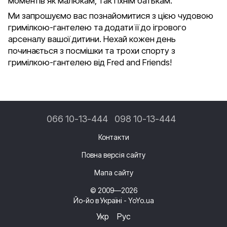
моментів як малюкам, так і їхнім батькам.
Ми запрошуємо вас познайомитися з цією чудовою
гримілкою-гантелею та додати її до ігрового
арсеналу вашої дитини. Нехай кожен день
починається з посмішки та трохи спорту з
гримілкою-гантелею від Fred and Friends!
066 10-13-444
098 10-13-444
Контакти
Повна версія сайту
Мапа сайту
© 2009—2026
Йо-йо в Україні - YoYo.ua
Укр
Рус