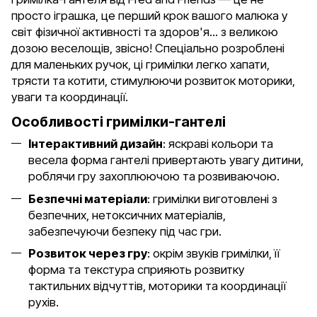
просто іграшка, це перший крок вашого малюка у
світ фізичної активності та здоров'я... з великою
дозою веселощів, звісно! Спеціально розроблені
для маленьких ручок, ці гримілки легко хапати,
трясти та котити, стимулюючи розвиток моторики,
уваги та координації.
Особливості гримілки-гантелі
Інтерактивний дизайн
: яскраві кольори та
весела форма гантелі привертають увагу дитини,
роблячи гру захоплюючою та розвиваючою.
Безпечні матеріали
: гримілки виготовлені з
безпечних, нетоксичних матеріалів,
забезпечуючи безпеку під час гри.
Розвиток через гру
: окрім звуків гримілки, її
форма та текстура сприяють розвитку
тактильних відчуттів, моторики та координації
рухів.