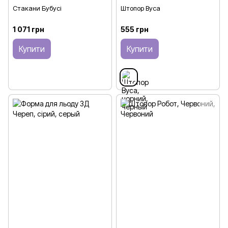
Стакани Бубусі
Штопор Вуса
1 071 грн
555 грн
Купити
Купити