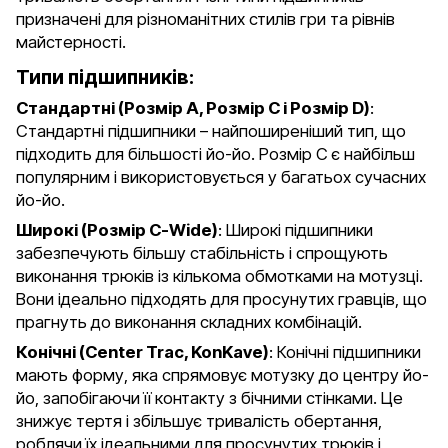
призначені для різноманітних стилів гри та рівнів
майстерності.
Типи підшипників:
Стандартні (Розмір A, Розмір C і Розмір D)
:
Стандартні підшипники – найпоширеніший тип, що
підходить для більшості йо-йо. Розмір C є найбільш
популярним і використовується у багатьох сучасних
йо-йо.
Широкі (Розмір C-Wide)
: Широкі підшипники
забезпечують більшу стабільність і спрощують
виконання трюків із кількома обмотками на мотузці.
Вони ідеально підходять для просунутих гравців, що
прагнуть до виконання складних комбінацій.
Конічні (Center Trac, KonKave)
: Конічні підшипники
мають форму, яка спрямовує мотузку до центру йо-
йо, запобігаючи її контакту з бічними стінками. Це
знижує тертя і збільшує тривалість обертання,
роблячи їх ідеальними для просунутих трюків і