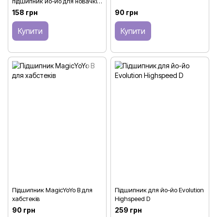
підшипник йо-йо для новачків
(8 кульок)
158 грн
90 грн
Купити
Купити
Підшипник MagicYoYo B для
Підшипник для йо-йо Evolution
хабстеків
Highspeed D
90 грн
259 грн