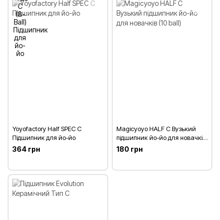
Yoyofactory Half SPEC C
Magicyoyo HALF C Вузький
Підшипник для йо-йо
підшипник йо-йо для новачків
(10 ball)
364 грн
180 грн