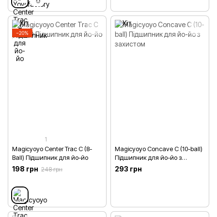
−20%
1
Magicyoyo Center Trac С (8-
Magicyoyo Concave С (10-ball)
Ball) Підшипник для йо-йо
Підшипник для йо-йо з
захистом
198 грн
293 грн
248 грн