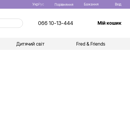
Укр
Рус
Бажання
Вхід
Порівняння
066 10-13-444
Мій кошик
Дитячий світ
Fred & Friends