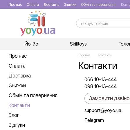
Перейти до основного контенту
Про нас
Оплата
Доставка
Знижки
Обмін та повернення
Конт
Йо-йо
Skilltoys
Голо
Про нас
Головна
Контакти
Контакти
Оплата
Доставка
066 10-13-444
Знижки
098 10-13-444
Обмін та повернення
Замовити дзвіно
Контакти
support@yoyo.ua
Блог
Telegram
Відгуки