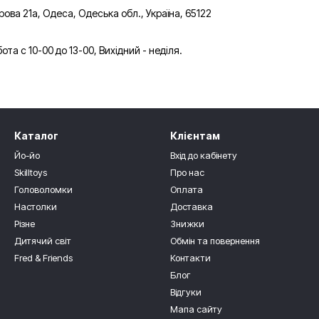
рова 21а, Одеса, Одеська обл., Україна, 65122
ота с 10-00 до 13-00, Вихідний - неділя.
Каталог
Клієнтам
Йо-йо
Вхід до кабінету
Skilltoys
Про нас
Головоломки
Оплата
Настолки
Доставка
Різне
Знижки
Дитячий світ
Обмін та повернення
Fred & Friends
Контакти
Блог
Відгуки
Мапа сайту