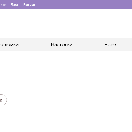
акти
Блог
Відгуки
воломки
Настолки
Різне
к