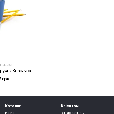
: 5175565
 ручок Ковпачок
 грн
Каталог
Клієнтам
Йо-йо
Вхід до кабінету