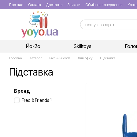
Перейти до основного контенту
Про нас
Оплата
Доставка
Знижки
Обмін та повернення
Конт
Йо-йо
Skilltoys
Голо
Головна
Каталог
Fred & Friends
Для офісу
Підставка
Підставка
Бренд
1
Fred & Friends