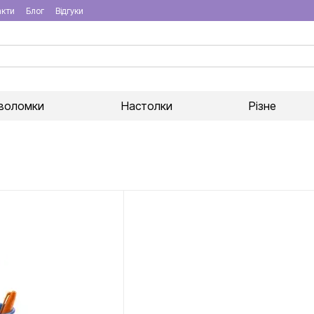
акти
Блог
Відгуки
воломки
Настолки
Різне