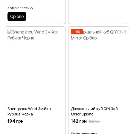
Колір пластику
Срібло
−10%
Shengshou Wind Змійка
Дзеркальний куб QiYi 3x3
Рубика Чорна
Mirror Срібло
194 грн
142 грн
158 грн
Колір пластику