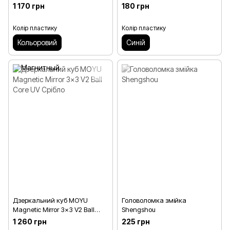
1 170 грн
180 грн
Колір пластику
Колір пластику
Кольоровий
Синій
Дзеркальний куб MOYU
Головоломка змійка
Magnetic Mirror 3x3 V2 Ball
Shengshou
Core UV Срібло
1 260 грн
225 грн