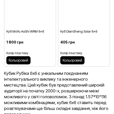
Куб MoYu AoShi WRM 6x6
Куб DianSheng Solar 6x6
1 800 грн
405 грн
Колір пластику
Колір пластику
Кольоровий
Кольоровий
Кубик Рубіка 6х6 є унікальним поєднанням
інтелектуального виклику та інженерного
мистецтва. Цей кубик був представлений широкій
аудиторії на початку 2000-х, розширюючи межі
можливого у світі головоломок. З понад 1.57*10^116
можливими комбінаціями, кубик 6х6 ставить перед
розв’язувачами ще більш складні завдання, ніж його