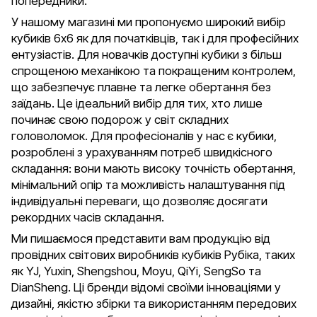
попередники.
У нашому магазині ми пропонуємо широкий вибір
кубиків 6х6 як для початківців, так і для професійних
ентузіастів. Для новачків доступні кубики з більш
спрощеною механікою та покращеним контролем,
що забезпечує плавне та легке обертання без
заїдань. Це ідеальний вибір для тих, хто лише
починає свою подорож у світ складних
головоломок. Для професіоналів у нас є кубики,
розроблені з урахуванням потреб швидкісного
складання: вони мають високу точність обертання,
мінімальний опір та можливість налаштування під
індивідуальні переваги, що дозволяє досягати
рекордних часів складання.
Ми пишаємося представити вам продукцію від
провідних світових виробників кубиків Рубіка, таких
як YJ, Yuxin, Shengshou, Moyu, QiYi, SengSo та
DianSheng. Ці бренди відомі своїми інноваціями у
дизайні, якістю збірки та використанням передових