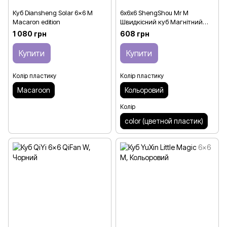
Куб Diansheng Solar 6x6 M
6х6х6 ShengShou Mr M
Macaron edition
Швидкісний куб Магнітний
Stickerless
1 080 грн
608 грн
Купити
Купити
Колір пластику
Колір пластику
Macaroon
Кольоровий
Колір
color (цветной пластик)