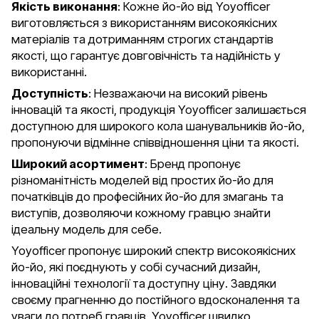
Якість виконання
: Кожне йо-йо від Yoyofficer
виготовляється з використанням високоякісних
матеріалів та дотриманням строгих стандартів
якості, що гарантує довговічність та надійність у
використанні.
Доступність
: Незважаючи на високий рівень
інновацій та якості, продукція Yoyofficer залишається
доступною для широкого кола шанувальників йо-йо,
пропонуючи відмінне співвідношення ціни та якості.
Широкий асортимент
: Бренд пропонує
різноманітність моделей від простих йо-йо для
початківців до професійних йо-йо для змагань та
виступів, дозволяючи кожному гравцю знайти
ідеальну модель для себе.
Yoyofficer пропонує широкий спектр високоякісних
йо-йо, які поєднують у собі сучасний дизайн,
інноваційні технології та доступну ціну. Завдяки
своєму прагненню до постійного вдосконалення та
уваги до потреб гравців, Yoyofficer швидко