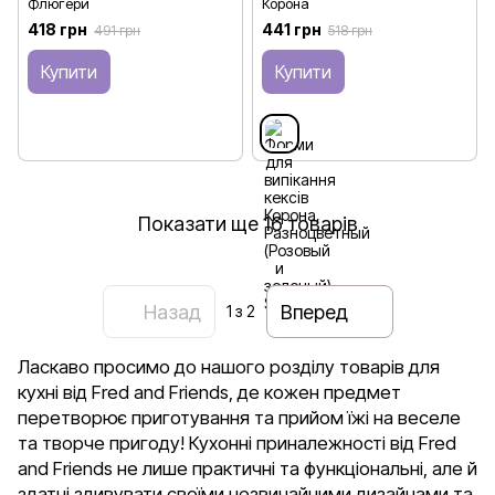
Флюгери
Корона
418 грн
441 грн
491 грн
518 грн
Купити
Купити
Показати ще 16 товарів
Назад
Вперед
1
з 2
Ласкаво просимо до нашого розділу товарів для
кухні від Fred and Friends, де кожен предмет
перетворює приготування та прийом їжі на веселе
та творче пригоду! Кухонні приналежності від Fred
and Friends не лише практичні та функціональні, але й
здатні здивувати своїми незвичайними дизайнами та