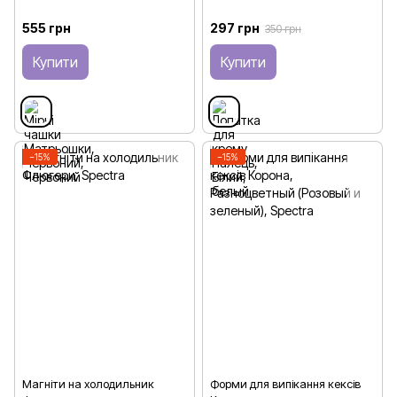
555 грн
297 грн
350 грн
Купити
Купити
−15%
−15%
Магніти на холодильник
Форми для випікання кексів