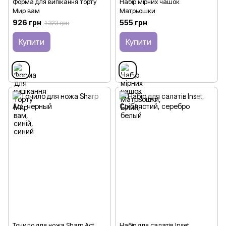
Форма для випікання торту
Набір мірних чашок
Мир вам
Матрьошки
926 грн
555 грн
1 323 грн
Купити
Купити
Точило для ножа Sharp Act
Набір для салатів Inset