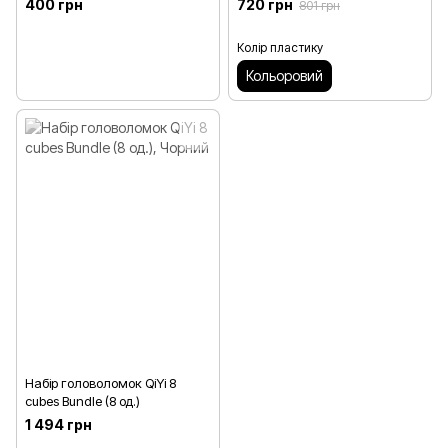
400 грн
720 грн
801 грн
Колір пластику
Кольоровий
Набір головоломок QiYi 8
cubes Bundle (8 од.)
1 494 грн