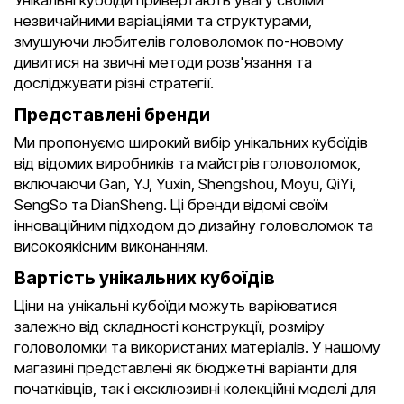
Унікальні кубоїди привертають увагу своїми
незвичайними варіаціями та структурами,
змушуючи любителів головоломок по-новому
дивитися на звичні методи розв'язання та
досліджувати різні стратегії.
Представлені бренди
Ми пропонуємо широкий вибір унікальних кубоїдів
від відомих виробників та майстрів головоломок,
включаючи Gan, YJ, Yuxin, Shengshou, Moyu, QiYi,
SengSo та DianSheng. Ці бренди відомі своїм
інноваційним підходом до дизайну головоломок та
високоякісним виконанням.
Вартість унікальних кубоїдів
Ціни на унікальні кубоїди можуть варіюватися
залежно від складності конструкції, розміру
головоломки та використаних матеріалів. У нашому
магазині представлені як бюджетні варіанти для
початківців, так і ексклюзивні колекційні моделі для