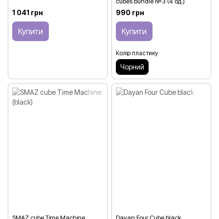
cubes bundle №3 (4 од.)
1 041 грн
990 грн
Купити
Купити
Колір пластику
Чорний
SMAZ cube Time Machine
Dayan Four Cube black