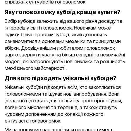
справжніх ентузіастів головоломок.
Яку головоломку кубоїд краще купити?
Вибір кубоїда залежить від вашого рівня досвіду та
інтересів у світі головоломок. Новачкам може
підійти більш простий кубоїд, який дозволить
ознайомитися з основами механіки та принципами
збірки. Досвідченішим любителям головоломок
варто звернути увагу на більш складні та незвичайні
моделі, які запропонують нові виклики та розширять
межі їхнього майстерності.
Для кого підходять унікальні кубоїди?
Унікальні кубоїди підходять всім, хто захоплюється
головоломками та шукає нові випробування. Вони
ідеально підходять для розвитку просторової уяви,
логічного мислення та терпіння, а також стануть
чудовим доповненням до колекції кожного
ентузіаста головоломок.
Ми запрошуємо вас дослідити наш асортимент