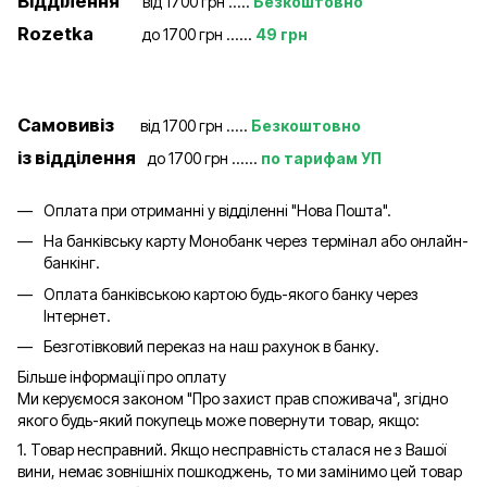
Відділення
від 1700 грн .....
Безкоштовно
Rozetka
до 1700 грн ......
49 грн
Самовивіз
від 1700 грн .....
Безкоштовно
із відділення
до 1700 грн ......
по тарифам УП
Оплата при отриманні у відділенні "Нова Пошта".
На банківську карту Монобанк через термінал або онлайн-
банкінг.
Оплата банківською картою будь-якого банку через
Інтернет.
Безготівковий переказ на наш рахунок в банку.
Більше інформації про оплату
Ми керуємося законом "Про захист прав споживача", згідно
якого будь-який покупець може повернути товар, якщо:
1. Товар несправний. Якщо несправність сталася не з Вашої
вини, немає зовнішніх пошкоджень, то ми замінимо цей товар