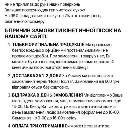
Чи не прилипає до рук і інших поверхонь
Залишає поверхню для гри чистою і сухою
На 98% складається з піску і на 2% з нетоксичного,
безпечного полімеру.
5 ПРИЧИН ЗАМОВИТИ КІНЕТИЧНОЇ ПІСОК НА
НАШОМУ САЙТІ:
ТІЛЬКИ ОРИГІНАЛЬНА ПРОДУКЦІЯ
Ми працюємо
безпосередньо з офіційними постачальниками і не
продаємо підробки. При замовленні товару у нас, Ви
можете бути впевнені, що отримаєте саме справжній
кінетичний пісок, виготовлений в Швеції.
ДОСТАВКА ЗА 1-2 ДОБИ
За Україну ми доставляємо
замовлення через "Нова Пошта". Замовлення від 600 грн
відправляються безкоштовно.
ВІДПРАВКА В ДЕНЬ ЗАМОВЛЕННЯ
Ми відправимо Ваше
пісок в день замовлення, якщо замовлення оформлене до
14-00. По Києву Ви також отримаєте кінетичний пісок в
день замовлення, якщо замовлення оформлене до 10-00.
Самовивіз - з 9-00 до 16-00 з офісу.
ОПЛАТА ПРИ ОТРИМАННІ
Ви можете сплатити за