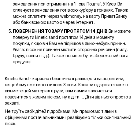
замовлення при отриманні на "Нова Пошта". У Києві Ви
оплачуєте замовлення готівкою кур'єру в гривнях. Також
можна оплатити через webmoney, на карту ПриватБанку
або банківською картою через інтернет.
ПОВЕРНЕННЯ ТОВАРУ ПРОТЯГОМ 14 ДНІВ
Ви можете
повернути kinetic sand протягом 14 днів з моменту
покупки, якщо він Вам не підійшов з яких-небудь причин.
Увага: пісок не повинен містити сторонніх речовин (пилу,
бруду, вовни і т.д.). Також повинен бути збережений вага
продукції.
Kinetic Sand - корисна і безпечна іграшка для вашої дитини,
якщо йому вже виповнилося 3 роки. Коли ви відкриєте пакет і
візьмете цей матеріал в руки, вам самим захочеться
повозитися з живим піском, ну а діти ... Діти від нього просто в
захваті.
Не труїть своїх дітей підробками. Ми працюємо тільки з
офіційними постачальниками і реалізуємо тільки оригінальний
пісок.