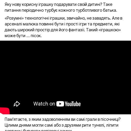
Яку нову корисну іграшку подарувати своїй дитині? Таке
питання періодично турбує кожного турботливого батька.
«Розумні» технологічні іграшки, звичайно, не завадять. Але в
арсеналі малюка повинні бути і прості ігри та предмети, які
дають широкий простір для його фантазії. Такий «іграшкою»
може бути ... пісок.
Пам'ятаєте, з яким задоволенням ви самі грали в пісочниці?
Цілими днями могли самі або з друзями рити тунелі, ліпити
тортики і будувати повітряні замки ...