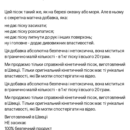
Цей пісок такий же, як на березі океану або моря. Але в ньому
є секретна магічна добавка, яка:
не дає піску засихати;
не дає піску розсипатися;
не дає піску липнути до рук і інших поверхонь;
ну і головне - додає дивовижних властивостей.
Ця добавка абсолютна безпечна і нетоксична, вона міститься
в гранично малій кількості - в 1 кг піску її всього 20 грам.
Ми продаємо тільки справжній кінетичний пісок, виготовлений
в Швеції. Тільки оригінальний кінетичний пісок має ті унікальні
властивості, які Ви могли спостерігати на відео.
Ця добавка абсолютна безпечна і нетоксична, вона міститься
в гранично малій кількості - в 1 кг піску її всього 20 грам.
Ми продаємо тільки справжній кінетичний пісок, виготовлений
в Швеції. Тільки оригінальний кінетичний пісок має ті унікальні
властивості, які Ви могли спостерігати на відео.
Виготовлений в Швеції
НЕ засихає
100% безпечний продукт