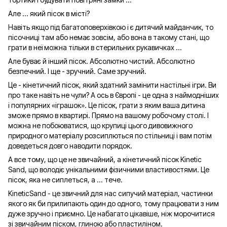
Але ... який пісок в місті?
Навіть якщо під багатоповерхівкою і є дитячий майданчик, то
пісочниці там або немає зовсім, або вона в такому стані, що
грати в неї можна тільки в стерильних рукавичках ...
Але буває й інший пісок. Абсолютно чистий. Абсолютно
безпечний. І ще - зручний. Саме зручний.
Це - кінетичний пісок, який здатний замінити настільні ігри. Ви
про таке навіть не чули? А ось в Європі - це одна з наймодніших
і популярних «іграшок». Це пісок, грати з яким ваша дитина
зможе прямо в квартирі. Прямо на вашому робочому столі. І
можна не побоюватися, що крупиці цього дивовижного
природного матеріалу розсиплються по стільниці і вам потім
доведеться довго наводити порядок.
А все тому, що це не звичайний, а кінетичний пісок Kinetic
Sand, що володіє унікальними фізичними властивостями. Це
пісок, яка не сиплеться, а ... тече.
KineticSand - це звичний для нас сипучий матеріал, частинки
якого як би прилипають один до одного, тому працювати з ним
дуже зручно і приємно. Це набагато цікавіше, ніж морочитися
зі звичайним піском, глиною або пластиліном.