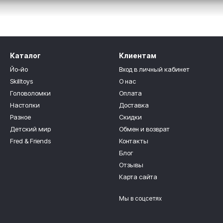
Каталог
Клиентам
Йо-йо
Вход в личный кабинет
Skilltoys
О нас
Головоломки
Оплата
Настолки
Доставка
Разное
Скидки
Детский мир
Обмен и возврат
Fred & Friends
Контакты
Блог
 Целыми днями могли сами или с друзьями рыть туннели, лепить т
Отзывы
Карта сайта
очницы там либо нет вовсе, либо она в таком состоянии, что игра
Мы в соцсетях
 безопасный. И еще - удобный. Именно удобный.
ные игры. Вы о таком даже не слышали? А вот в Европе - это одна 