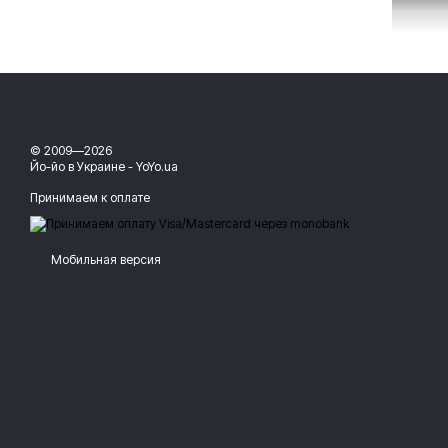
© 2009—2026
Йо-йо в Украине - YoYo.ua
Принимаем к оплате
Мобильная версия
Помните, с каким удовольствием вы сами играли в песочнице?
Но … какой песок в городе?
Даже если под многоэтажкой и есть детская площадка, то пес
Но бывает и другой песок.
Совершенно чистый. Абсолютно
Это - кинетический песок, который способен заменить настоль