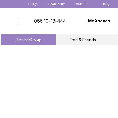
Укр
Рус
Желания
Вход
Сравнение
066 10-13-444
Мой заказ
Детский мир
Fred & Friends