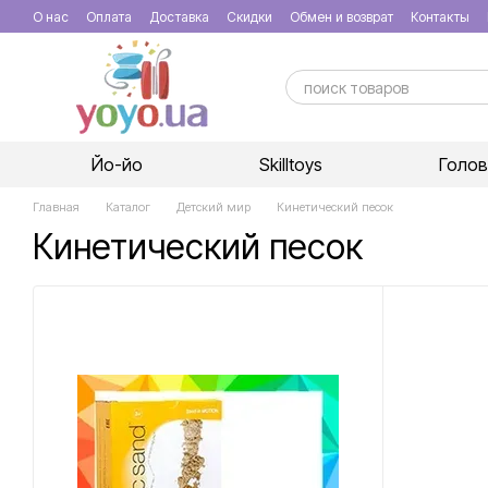
Перейти к основному контенту
О нас
Оплата
Доставка
Скидки
Обмен и возврат
Контакты
Йо-йо
Skilltoys
Голо
Главная
Каталог
Детский мир
Кинетический песок
Кинетический песок