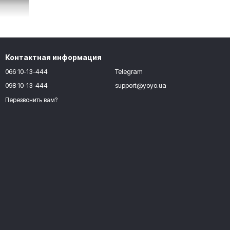
Контактная информация
066 10-13-444
Telegram
098 10-13-444
support@yoyo.ua
Перезвонить вам?
ортики и строить воздушные замки…
ть в ней можно только в стерильных перчатках…
из самых модных и популярных «игрушек». Это песок, играть с