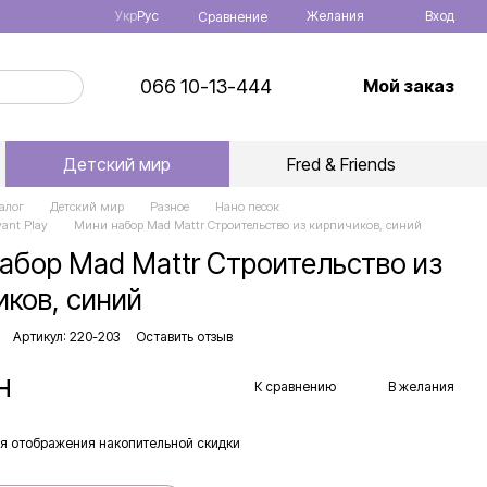
Укр
Рус
Желания
Вход
Сравнение
066 10-13-444
Мой заказ
Детский мир
Fred & Friends
алог
Детский мир
Разное
Нано песок
vant Play
Мини набор Mad Mattr Строительство из кирпичиков, синий
абор Mad Mattr Строительство из
иков, синий
Артикул: 220-203
Оставить отзыв
н
К сравнению
В желания
я отображения накопительной скидки