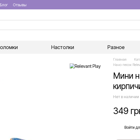
Блог
Отзывы
воломки
Настолки
Разное
Главная
Кат
Нано песок Rele
Мини н
кирпич
Нет в наличии
349 гр
%
Войти
дл