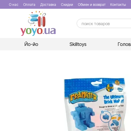
Перейти к основному контенту
О нас
Оплата
Доставка
Скидки
Обмен и возврат
Контакты
Йо-йо
Skilltoys
Голо