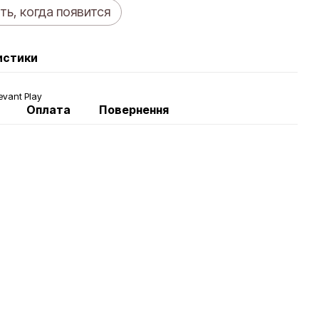
ь, когда появится
истики
evant Play
Оплата
Повернення