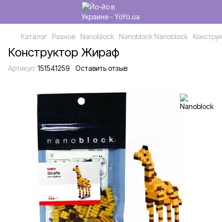
Каталог
Разное
Nanoblock
Nanoblock Nanoblock
Констру
Конструктор Жираф
Артикул:
151541259
Оставить отзыв