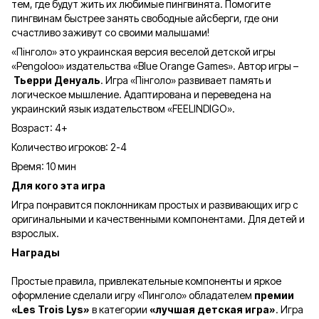
тем, где будут жить их любимые пингвинята. Помогите
пингвинам быстрее занять свободные айсберги, где они
счастливо заживут со своими малышами!
«Пінголо» это украинская версия веселой детской игры
«
Pengoloo
» издательства «Blue Orange Games». Автор игры –
Тьерри Денуаль
. Игра «Пінголо» развивает память и
логическое мышление. Адаптирована и переведена на
украинский язык издательством «FEELINDIGO».
Возраст: 4+
Количество игроков: 2-4
Время: 10 мин
Для кого эта игра
Игра понравится поклонникам простых и развивающих игр с
оригинальными и качественными компонентами. Для детей и
взрослых.
Награды
Простые правила, привлекательные компоненты и яркое
оформление сделали игру «Пинголо» обладателем
премии
«Les Trois Lys»
в категории
«лучшая детская игра»
. Игра