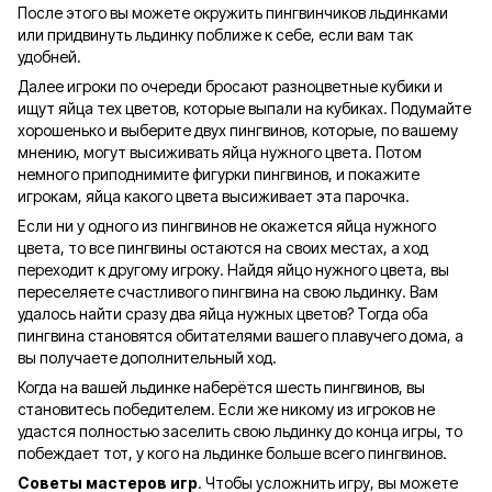
После этого вы можете окружить пингвинчиков льдинками
или придвинуть льдинку поближе к себе, если вам так
удобней.
Далее игроки по очереди бросают разноцветные кубики и
ищут яйца тех цветов, которые выпали на кубиках. Подумайте
хорошенько и выберите двух пингвинов, которые, по вашему
мнению, могут высиживать яйца нужного цвета. Потом
немного приподнимите фигурки пингвинов, и покажите
игрокам, яйца какого цвета высиживает эта парочка.
Если ни у одного из пингвинов не окажется яйца нужного
цвета, то все пингвины остаются на своих местах, а ход
переходит к другому игроку. Найдя яйцо нужного цвета, вы
переселяете счастливого пингвина на свою льдинку. Вам
удалось найти сразу два яйца нужных цветов? Тогда оба
пингвина становятся обитателями вашего плавучего дома, а
вы получаете дополнительный ход.
Когда на вашей льдинке наберётся шесть пингвинов, вы
становитесь победителем. Если же никому из игроков не
удастся полностью заселить свою льдинку до конца игры, то
побеждает тот, у кого на льдинке больше всего пингвинов.
Советы мастеров игр
. Чтобы усложнить игру, вы можете