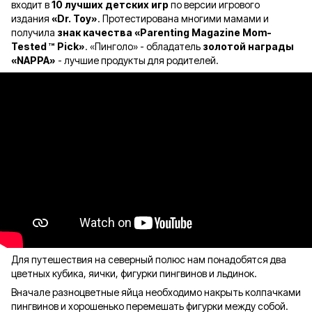
входит в
10 лучших детских игр
по версии игрового
издания
«Dr. Toy»
. Протестирована многими мамами и
получила
знак качества «Parenting Magazine Mom-
Tested ™ Pick»
. «Пинголо» - обладатель
золотой награды
«NAPPA»
- лучшие продукты для родителей.
Для путешествия на северный полюс нам понадобятся два
цветных кубика, яички, фигурки пингвинов и льдинок.
Вначале разноцветные яйца необходимо накрыть колпачками
пингвинов и хорошенько перемешать фигурки между собой.