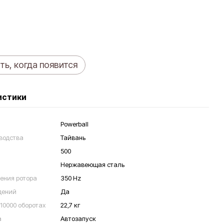
ь, когда появится
истики
Powerball
водства
Тайвань
500
Нержавеющая сталь
ения ротора
350 Hz
дений
Да
10000 оборотах
22,7 кг
а
Автозапуск