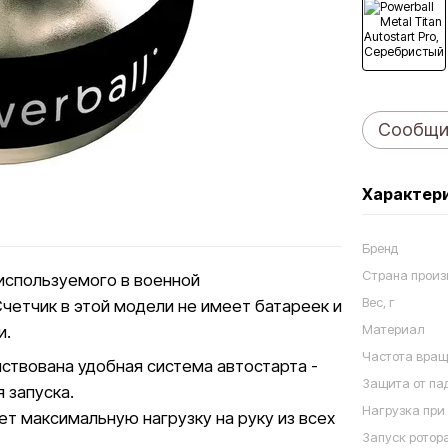
Сообщит
Характер
Бренд
Страна произ
используемого в военной
Вес, г
четчик в этой модели не имеет батареек и
Материал
и.
Частота вращ
ствована удобная система автостарта -
Защита от па
 запуска.
Нагрузка при 
ает максимальную нагрузку на руку из всех
Запуск ротор