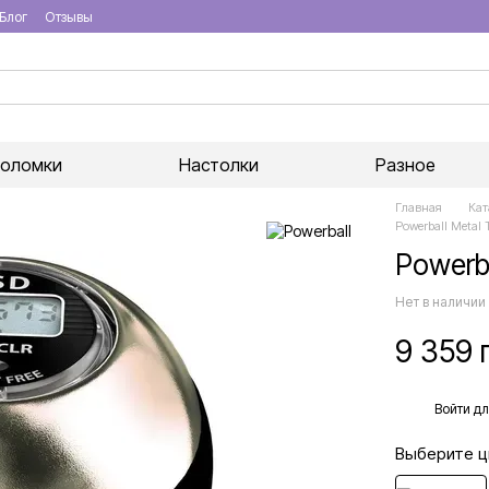
Блог
Отзывы
воломки
Настолки
Разное
Главная
Кат
Powerball Metal 
Powerba
Нет в наличии
9 359 
%
Войти
дл
Выберите ц