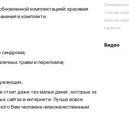
Свечение рот
 обновленной комплектацией: красивая
Счетчик скор
ранения в комплекте.
Комплектаци
Гарантия
Видео
о синдрома;
зличных травм и переломов;
ружающих.
е стоит даже тех малых денег, которые за
ых сайтах в интернете. Лучше вовсе
одного Вам человека низкокачественным