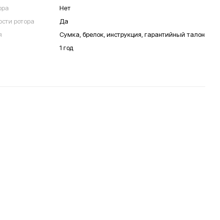
ора
Нет
ости ротора
Да
я
Сумка, брелок, инструкция, гарантийный талон
1 год