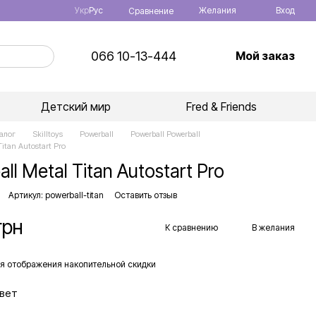
Укр
Рус
Желания
Вход
Сравнение
066 10-13-444
Мой заказ
Детский мир
Fred & Friends
алог
Skilltoys
Powerball
Powerball Powerball
Titan Autostart Pro
ll Metal Titan Autostart Pro
Артикул: powerball-titan
Оставить отзыв
грн
К сравнению
В желания
я отображения накопительной скидки
вет