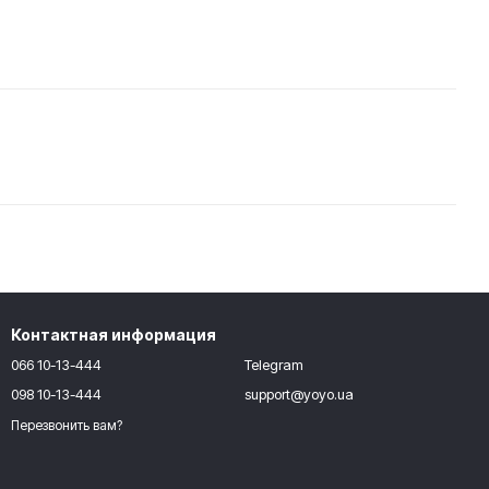
Контактная информация
066 10-13-444
Telegram
098 10-13-444
support@yoyo.ua
Перезвонить вам?