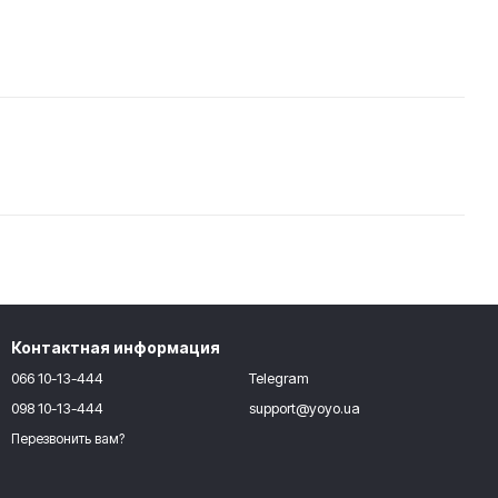
Контактная информация
066 10-13-444
Telegram
098 10-13-444
support@yoyo.ua
Перезвонить вам?