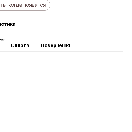
ь, когда появится
истики
yan
Оплата
Повернення