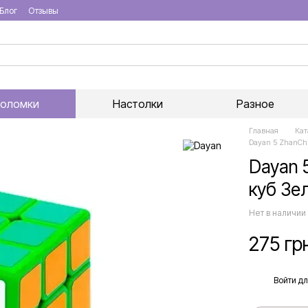
Блог
Отзывы
воломки
Настолки
Разное
Главная
Кат
Dayan 5 ZhanCh
Dayan 
куб Зе
Нет в наличии
275 гр
%
Войти
дл