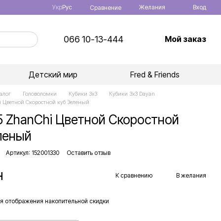
Укр
Рус
Желания
Вход
Сравнение
066 10-13-444
Мой заказ
Детский мир
Fred & Friends
алог
Головоломки
Кубики 3x3
Кубики 3x3 Dayan
i Цветной Скоростной куб Зеленый
5 ZhanChi Цветной Скоростной
леный
Артикул: 152001330
Оставить отзыв
н
К сравнению
В желания
я отображения накопительной скидки