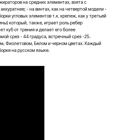
окираторов на средних элементах, взята с
аккуратнее; - на винтах, как на четвертой модели -
рки угловых элементов т.к. крепеж, как у третьей
ины) который, также, играет роль ребер
ет куб от трения и делает его более
ой срез - 44 градуса, встречный срез -25.
м, Фиолетовом, Белом и черном цветах. Каждый
борке на русском языке.