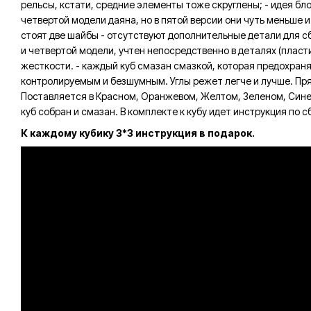
рельсы, кстати, средние элементы тоже скруглены; - идея бл
четвертой модели даяна, но в пятой версии они чуть меньше и 
стоят две шайбы - отсутствуют дополнительные детали для сбо
и четвертой модели, учтен непосредственно в деталях (пласт
жесткости. - каждый куб смазан смазкой, которая предохраня
контролируемым и безшумным. Углы режет легче и лучше. Прям
Поставляется в Красном, Оранжевом, Желтом, Зеленом, Сине
куб собран и смазан. В комплекте к кубу идет инструкция по с
К каждому кубику 3*3 инструкция в подарок.