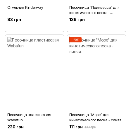
Стульчик Kinderway
Песочница "Принцесса" для
кинетического песка -
розовая
83 грн
139 грн
−20%
Песочница пластиковая
Песочница "Море" для
Wabafun
кинетического песка - синяя.
230 грн
111 грн
139 грн