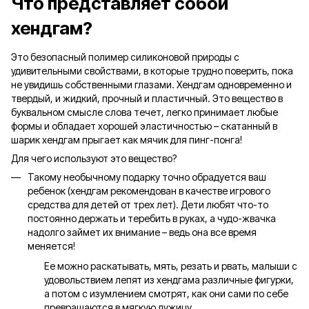
Что представляет собой
хендгам?
Это безопасный полимер силиконовой природы с
удивительными свойствами, в которые трудно поверить, пока
не увидишь собственными глазами. Хендгам одновременно и
твердый, и жидкий, прочный и пластичный. Это вещество в
буквальном смысле слова течет, легко принимает любые
формы и обладает хорошей эластичностью – скатанный в
шарик хендгам прыгает как мячик для пинг-понга!
Для чего используют это вещество?
Такому необычному подарку точно обрадуется ваш
ребенок (хендгам рекомендован в качестве игрового
средства для детей от трех лет). Дети любят что-то
постоянно держать и теребить в руках, а чудо-жвачка
надолго займет их внимание – ведь она все время
меняется!
Ее можно раскатывать, мять, резать и рвать, малыши с
удовольствием лепят из хендгама различные фигурки,
а потом с изумлением смотрят, как они сами по себе
превращаются в мягкую лужицу.