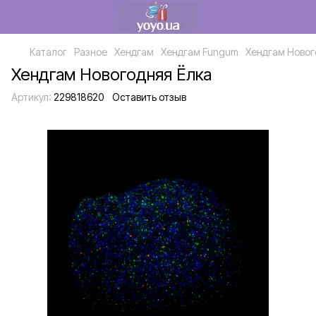
Каталог
Разное
Хендгам
Хендгам Fungum
Хендгам Новог
Хендгам Новогодняя Ёлка
Артикул:
229818620
Оставить отзыв