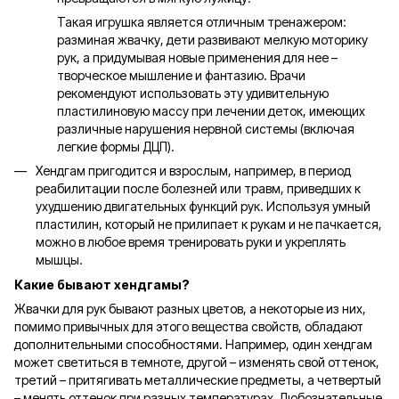
Такая игрушка является отличным тренажером:
разминая жвачку, дети развивают мелкую моторику
рук, а придумывая новые применения для нее –
творческое мышление и фантазию. Врачи
рекомендуют использовать эту удивительную
пластилиновую массу при лечении деток, имеющих
различные нарушения нервной системы (включая
легкие формы ДЦП).
Хендгам пригодится и взрослым, например, в период
реабилитации после болезней или травм, приведших к
ухудшению двигательных функций рук. Используя умный
пластилин, который не прилипает к рукам и не пачкается,
можно в любое время тренировать руки и укреплять
мышцы.
Какие бывают хендгамы?
Жвачки для рук бывают разных цветов, а некоторые из них,
помимо привычных для этого вещества свойств, обладают
дополнительными способностями. Например, один хендгам
может светиться в темноте, другой – изменять свой оттенок,
третий – притягивать металлические предметы, а четвертый
– менять оттенок при разных температурах. Любознательные