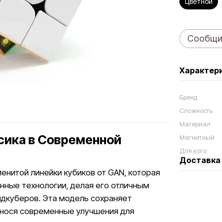
Цветной
Сообщит
Характер
Бренд
Сложность
Материал
ссика в Современной
Магнитный
Для кого
Доставка
енитой линейки кубиков от GAN, которая
нные технологии, делая его отличным
идкуберов. Эта модель сохраняет
 внося современные улучшения для