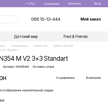
Укр
Рус
Желания
Вход
Сравнение
066 10-13-444
Мой заказ
Детский мир
Fred & Friends
алог
Головоломки
Кубики 3x3
Кубики 3x3 GAN
2 3x3 Standart
N354 M V2 3x3 Standart
Артикул: GAN354M
Оставить отзыв
грн
К сравнению
В желания
я отображения накопительной скидки
ика