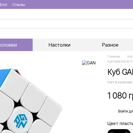
Блог
Отзывы
воломки
Настолки
Разное
Главная
Кат
Куб GAN354 M V
Куб GA
Нет в наличии
1 080 
%
Войти
дл
Цвет пласт