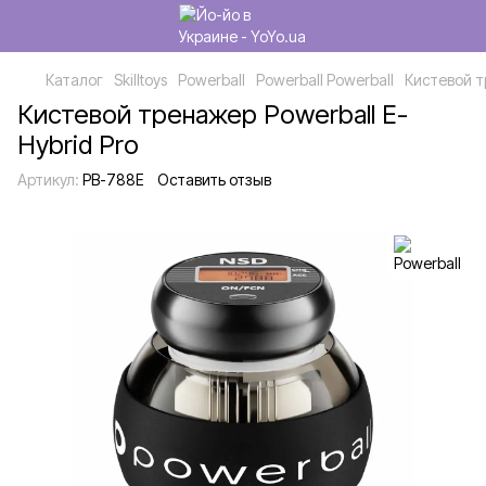
Каталог
Skilltoys
Powerball
Powerball Powerball
Кистевой т
Кистевой тренажер Powerball E-
Hybrid Pro
Артикул:
PB-788E
Оставить отзыв