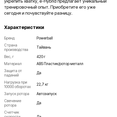
укрепить хватку, e-Hybrid предлагает уникальный
тренировочный опыт. Приобретите его уже
сегодня и почувствуйте разницу.
Характеристики
Бренд
Powerball
Страна
Тайвань
производства
Вес, г
420 г
Материал
ABS Пластик/ротор металл
Защита от
Да
падений
Нагрузка при
22,7 кг
10000 оборотах
Запуск ротора
Автозапуск
Свечение
Да
ротора
Счетчик
скорости
Да