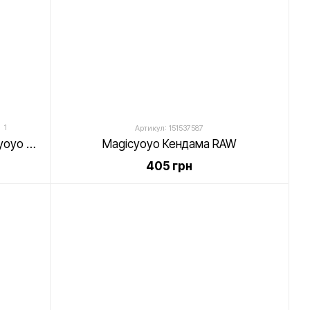
1
Артикул: 151537587
Профессиональное йо-йо Magicyoyo V8 Красно-серый Fade
Magicyoyo Кендама RAW
405 грн