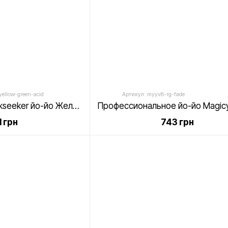
ellow-green-acid
Артикул: myyv8-rg-fade
Magicyoyo V8S Trickseeker йо-йо Желто-Зеленый Acid Wash
1 грн
743 грн