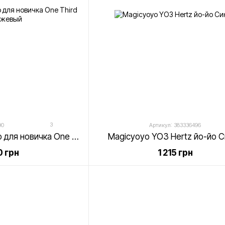
3
90
Артикул: 383336496
Magicyoyo D2 йо-йо для новичка One Third Оранжевый
Magicyoyo YO3 Hertz йо-йо С
 грн
1 215 грн