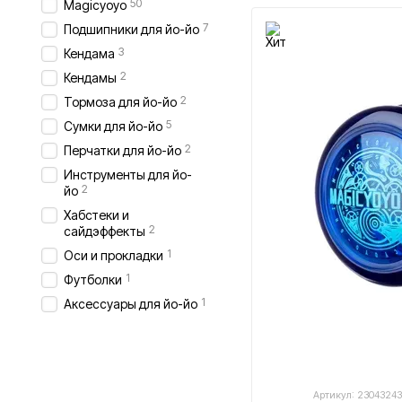
50
Magicyoyo
7
Подшипники для йо-йо
3
Кендама
2
Кендамы
2
Тормоза для йо-йо
5
Сумки для йо-йо
2
Перчатки для йо-йо
Инструменты для йо-
2
йо
Хабстеки и
2
сайдэффекты
1
Оси и прокладки
1
Футболки
1
Аксессуары для йо-йо
Артикул: 2304324