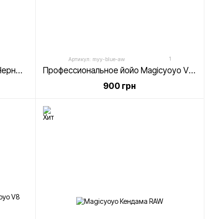
1
Артикул: myy-blue-aw
Йойо Magicyoyo D6 YOSPINNER Черный (синий caps)
Профессиональное йойо Magicyoyo V10 Синий Acid Wash
900 грн