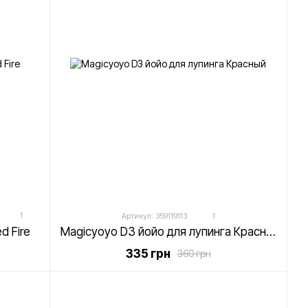
1
Артикул: 359119113
1
d Fire
Magicyoyo D3 йойо для лупинга Красный
335 грн
360 грн