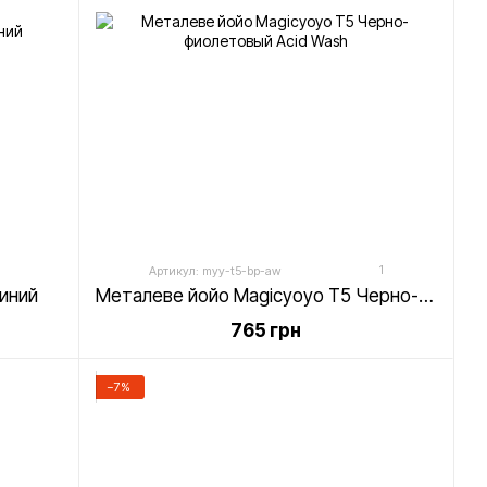
1
Артикул: myy-t5-bp-aw
иний
Металеве йойо Magicyoyo T5 Черно-фиолетовый Acid Wash
765 грн
−7%