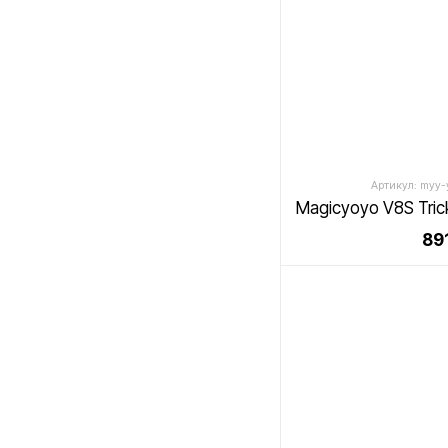
Артикул: myy-y
89