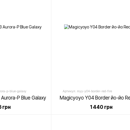
ora-p-blue-galaxy
Артикул: myy-y04-border-red-fire
Aurora-P Blue Galaxy
Magicyoyo Y04 Border йо-йо Re
 грн
1 440 грн