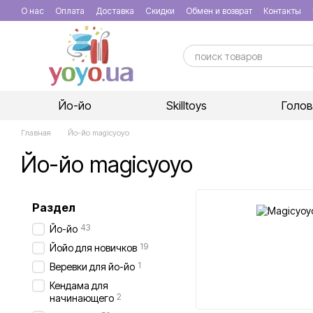
Перейти к основному контенту
О нас
Оплата
Доставка
Скидки
Обмен и возврат
Контакты
Йо-йо
Skilltoys
Голо
Главная
Йо-йо magicyoyo
Йо-йо magicyoyo
Раздел
43
Йо-йо
19
Йойо для новичков
1
Веревки для йо-йо
Кендама для
2
начинающего