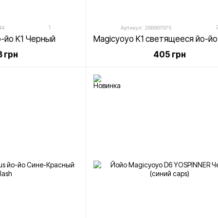
материалов, что обеспечивает их долгов
Широкий ассортимент
: Независимо от
1
44
Артикул: 268997975
Magicyoyo найдется йо-йо, идеально по
о-йо K1 Черный
ассортименту моделей.
 грн
405 грн
Magicyoyo - это больше, чем просто бренд; 
качества. Обращаясь к Magicyoyo, вы не про
сообщество энтузиастов и профессионалов,
шаг в мир йо-йо или дальнейшее развитие в
инструмент для каждого. Откройте для себя
искусство вращения сегодня.