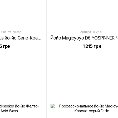
blue-red-splash
Артикул: myy-d6
Magicyoyo V6S Locus йо-йо Сине-Красный Splash
25 грн
1 215 грн