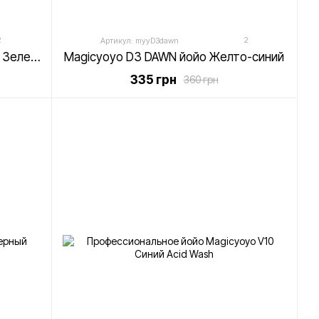
ечность и надежность в использовании.
 ваших навыков и предпочтений, в линейке
2
2
Артикул: myyD3dawn
дходящее именно вам, благодаря широкому
Magicyoyo K1 светящееся йо-йо Зеленый
Magicyoyo D3 DAWN йойо Желто-синий
335 грн
360 грн
это воплощение страсти к йо-йо, инноваций и
сто покупаете йо-йо; вы вступаете в мировое
 разделяющих вашу страсть. Будь то ваш первый
аших навыков, Magicyoyo предлагает идеальный
 мир Magicyoyo и начните свое путешествие в