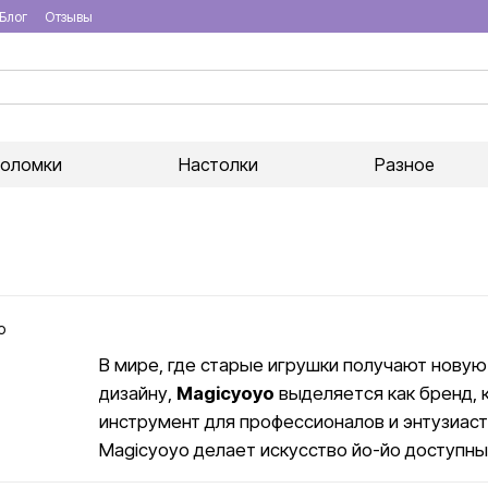
Блог
Отзывы
воломки
Настолки
Разное
В мире, где старые игрушки получают нову
дизайну,
Magicyoyo
выделяется как бренд, 
инструмент для профессионалов и энтузиаст
Magicyoyo делает искусство йо-йо доступны
Magicyoyo был основан группой энтузиастов