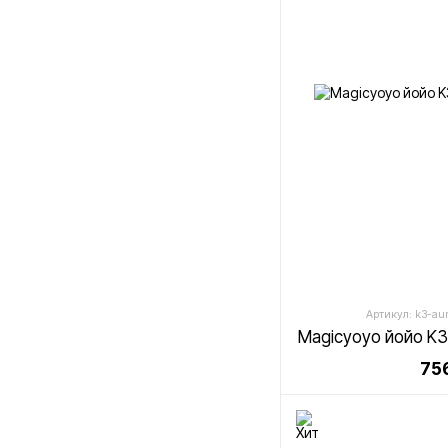
Артикул: k3-aur
Magicyoyo йойо K3 
756