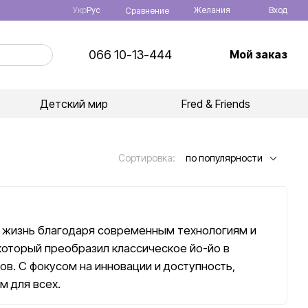
Укр
Рус
Желания
Вход
Сравнение
066 10-13-444
Мой заказ
Детский мир
Fred & Friends
Сортировка:
по популярности
ю жизнь благодаря современным технологиям и
который преобразил классическое йо-йо в
ов. С фокусом на инновации и доступность,
м для всех.
 йо-йо, которые стремились сделать эту игрушку