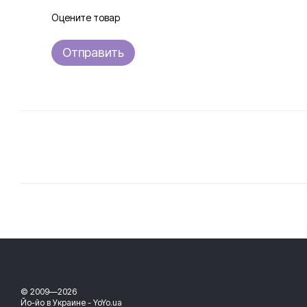
Оцените товар
Отправить
© 2009—2026
Йо-йо в Украине - YoYo.ua