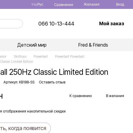
Укр
Рус
Желания
Вход
Сравнение
066 10-13-444
Мой заказ
Детский мир
Fred & Friends
алог
Skilltoys
Powerball
Powerball Powerball
Classic Limited Edition
ll 250Hz Classic Limited Edition
Артикул: KB188-SS
Оставить отзыв
н
К сравнению
В желания
я отображения накопительной скидки
ь, когда появится