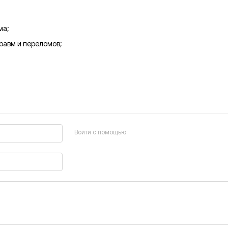
ма;
равм и переломов;
Войти с помощью