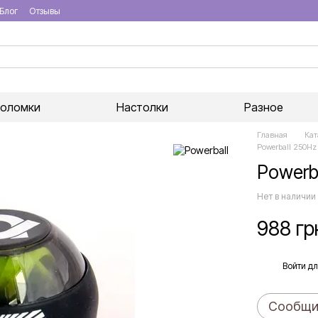
Блог
Отзывы
воломки
Настолки
Разное
Главная
Кат
Powerball 250Hz 
Powerba
Нет в наличии
988 гр
%
Войти
дл
Сообщит