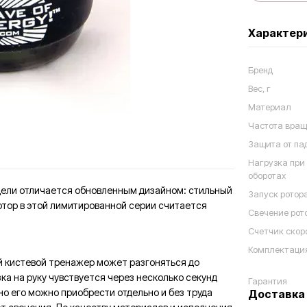
Характер
Бренд
Вес, г
Материал
Частота вращ
Защита от па
Нагрузка при
оборотах
модели отличается обновленным дизайном: стильный
Запуск ротор
отор в этой лимитированной серии считается
Свечение рот
Счетчик скор
Комплектаци
й кистевой тренажер может разгоняться до
зка на руку чувствуется через несколько секунд
Гарантия
но его можно приобрести отдельно и без труда
Доставка