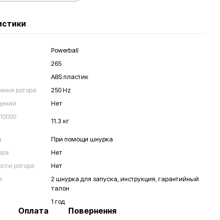
истики
Powerball
265
ABS пластик
ения ротора
250 Hz
дений
Нет
 10000
11.3 кг
а
При помощи шнурка
ора
Нет
ости ротора
Нет
я
2 шнурка для запуска, инструкция, гарантийный
талон
1 год
Оплата
Повернення