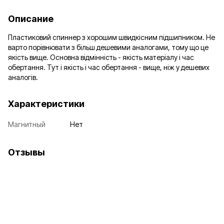
Описание
Пластиковий спиннер з хорошим швидкісним підшипником. Не
варто порівнювати з більш дешевими аналогами, тому що це
якість вище. Основна відмінність - якість матеріалу і час
обертання. Тут і якість і час обертання - вище, ніж у дешевих
аналогів.
Характеристики
Магнитный
Нет
Отзывы