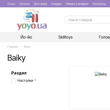
Перейти к основному контенту
О нас
Оплата
Доставка
Скидки
Обмен и возврат
Контакты
Йо-йо
Skilltoys
Голо
Главная
Baiky
Baiky
Раздел
4
Настолки