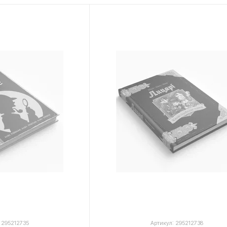
Особенности бренда Baiky:
Интерактивность
: Комикс-квесты Baiky в
благодаря своей интерактивности, предлагая
развитие.
Развитие навыков
: Через различные голов
квесты способствуют развитию логического
подхода к решению проблем.
Уникальный дизайн
: Визуальное оформлен
качестве, с привлекательным и детализиро
чтение ещё более захватывающим.
Вариативность сюжета
: Благодаря возмо
может привести к новым развязкам и сюже
переигрываемость.
Baiky представляет собой отличный способ 
уникальный опыт погружения в мир комиксов
 295212735
Артикул: 295212738