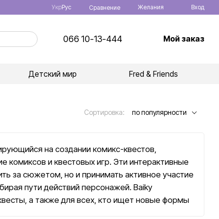
Укр
Рус
Желания
Вход
Сравнение
066 10-13-444
Мой заказ
Детский мир
Fred & Friends
Сортировка:
по популярности
зирующийся на создании комикс-квестов,
е комиксов и квестовых игр. Эти интерактивные
ить за сюжетом, но и принимать активное участие
бирая пути действий персонажей. Baiky
квесты, а также для всех, кто ищет новые формы
 логического мышления и креативности.