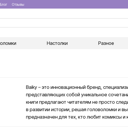
Блог
Отзывы
воломки
Настолки
Разное
Baiky – это инновационный бренд, специали
представляющих собой уникальное сочетани
книги предлагают читателям не просто след
в развитии истории, решая головоломки и вы
предназначен для тех, кто любит комиксы и 
развлечений и способы развить свои навыки