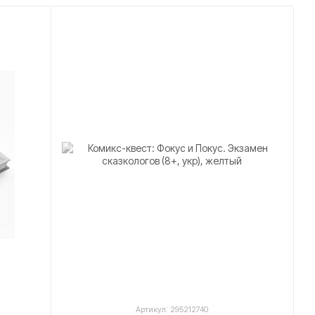
ыделяются на фоне традиционных комиксов
 читателям стать частью истории и влиять на её
оломки и задачи, встроенные в сюжет, комикс-
 мышления, внимательности и креативного
ие комикс-квестов Baiky выполнено в высоком
ванным дизайном персонажей и миров, что делает
жности выбора, каждое чтение комикс-квеста
тным линиям, обеспечивая высокую
сочетания развлечения и обучения, предлагая
 с элементами квестов и головоломок. Эти
Артикул: 295212740