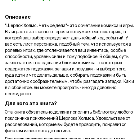
Описание
"Шерлок Холмс. Четыре дела"- это сочетание комикса и игры.
Вы играете за главного героя и погружаетесь в историю, в
которой ваш выбор определяет дальнейший ход событий. У
вас есть лист персонажа, подобный тем, что используется в
ролевых играх, где отслеживается ваш инвентарь, особые
способности, уровень силы и тому подобное. В общем, суть
заключается в следовании блокам комикса - на которых
содержатся подсказки, загадки и ловушки - и выборе того,
куда идти и что делать дальше, собирать подсказки и быть
достаточно сообразительным, чтобы разгадать загадки. Как и
в любой игре, вы можете проиграть - иногда довольно
неожиданно!
Для кого эта книга?
Эта книга обязательно должна пополнить библиотеку любого
поклонника приключений Шерлока Холмса. Удовольствие от
расследований, которые вы будете проводить, понравится
фанатам известного детектива.
Родители прекрасно проведут время, читая с детьми этот