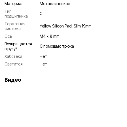
Материал
Металлическое
Тип
C
подшипника
Тормозная
Yellow Silicon Pad, Slim 19mm
система
Ось
M4 x 8 mm
Возвращается
С помошью трюка
в руку?
Хабстеки
Нет
Светится
Нет
Видео