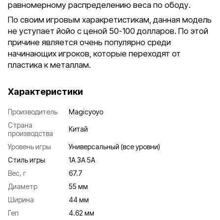
равномерному распределению веса по ободу.
По своим игровым харакретистикам, данная модель
не уступает йойо с ценой 50-100 долларов. По этой
причине является очень популярно среди
начинающих игроков, которые переходят от
пластика к металлам.
Характеристики
Производитель
Magicyoyo
Страна
Китай
производства
Уровень игры
Универсальный (все уровни)
Стиль игры
1A 3A 5A
Вес, г
67.7
Диаметр
55 мм
Ширина
44 мм
Геп
4.62 мм