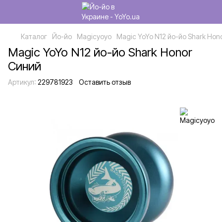
Каталог
Йо-йо
Magicyoyo
Magic YoYo N12 йо-йо Shark Hon
Magic YoYo N12 йо-йо Shark Honor
Синий
Артикул:
229781923
Оставить отзыв