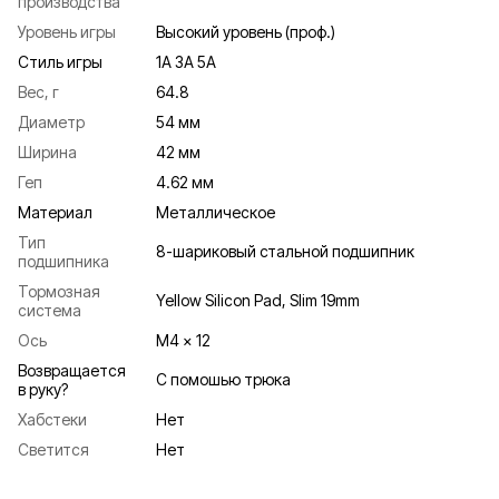
производства
Уровень игры
Высокий уровень (проф.)
Стиль игры
1A 3A 5A
Вес, г
64.8
Диаметр
54 мм
Ширина
42 мм
Геп
4.62 мм
Материал
Металлическое
Тип
8-шариковый стальной подшипник
подшипника
Тормозная
Yellow Silicon Pad, Slim 19mm
система
Ось
M4 x 12
Возвращается
С помошью трюка
в руку?
Хабстеки
Нет
Светится
Нет