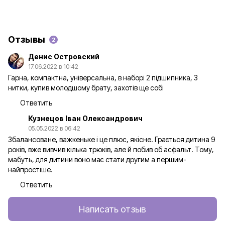
Отзывы
2
Денис Островский
17.06.2022 в 10:42
Гарна, компактна, універсальна, в наборі 2 підшипника, 3
нитки, купив молодшому брату, захотів ще собі
Ответить
Кузнецов Іван Олександрович
05.05.2022 в 06:42
Збалансоване, важкеньке і це плюс, якісне. Грається дитина 9
років, вже вивчив кілька трюків, але й побив об асфальт. Тому,
мабуть, для дитини воно має стати другим а першим-
найпростіше.
Ответить
Написать отзыв