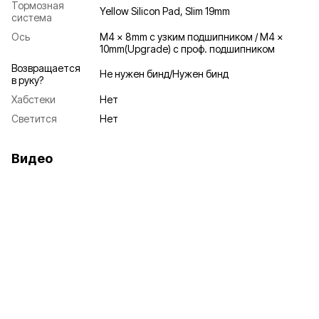
Тормозная
Yellow Silicon Pad, Slim 19mm
система
Ось
M4 x 8mm с узким подшипником / M4 x
10mm(Upgrade) с проф. подшипником
Возвращается
Не нужен бинд/Нужен бинд
в руку?
Хабстеки
Нет
Светится
Нет
Видео