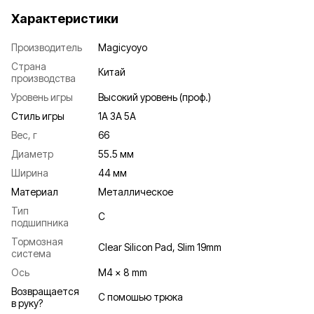
Характеристики
Производитель
Magicyoyo
Страна
Китай
производства
Уровень игры
Высокий уровень (проф.)
Стиль игры
1A 3A 5A
Вес, г
66
Диаметр
55.5 мм
Ширина
44 мм
Материал
Металлическое
Тип
C
подшипника
Тормозная
Clear Silicon Pad, Slim 19mm
система
Ось
M4 x 8 mm
Возвращается
С помошью трюка
в руку?