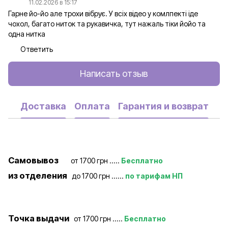
11.02.2026 в 15:17
Гарне йо-йо але трохи вібрує. У всіх відео у комлпекті іде
чохол, багато ниток та рукавичка, тут нажаль тіки йойо та
одна нитка
Ответить
Написать отзыв
Доставка
Оплата
Гарантия и возврат
Самовывоз
от 1700 грн .....
Бесплатно
из отделения
до 1700 грн ......
по тарифам НП
Точка выдачи
от 1700 грн .....
Бесплатно