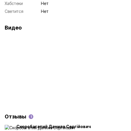
Хабстеки
Нет
Светится
Нет
Видео
Отзывы
1
Скоробагатий Данило Сергiйович