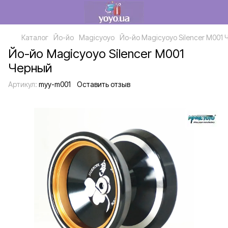
Каталог
Йо-йо
Magicyoyo
Йо-йо Magicyoyo Silencer M001
Йо-йо Magicyoyo Silencer M001
Черный
Артикул:
myy-m001
Оставить отзыв