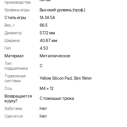
производства
Уровень игры
Высокий уровень (проф.)
Стиль игры
1A 3A 5A
Вес, г
66.5
Диаметр
57,12 мм
Ширина
40.87 мм
Геп
4.53
Материал
Металлическое
Тип
C
подшипника
Тормозная
Yellow Silicon Pad, Slim 19mm
система
Ось
M4 x 12
Возвращается
С помошью трюка
в руку?
Хабстеки
Нет
Светится
Нет