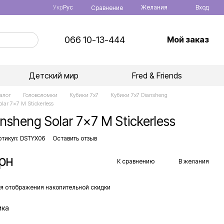
Укр
Рус
Желания
Вход
Сравнение
066 10-13-444
Мой заказ
Детский мир
Fred & Friends
алог
Головоломки
Кубики 7х7
Кубики 7х7 Diansheng
lar 7x7 M Stickerless
nsheng Solar 7x7 M Stickerless
ртикул: DSTYX06
Оставить отзыв
грн
К сравнению
В желания
я отображения накопительной скидки
ика