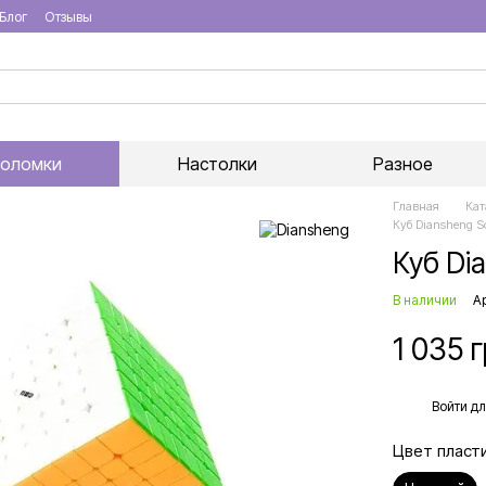
Блог
Отзывы
воломки
Настолки
Разное
Главная
Кат
Куб Diansheng So
Куб Dia
В наличии
А
1 035 
%
Войти
дл
Цвет пласт