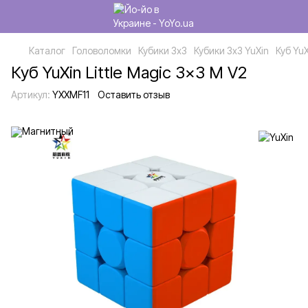
Каталог
Головоломки
Кубики 3x3
Кубики 3x3 YuXin
Куб YuX
Куб YuXin Little Magic 3x3 M V2
Артикул:
YXXMF11
Оставить отзыв