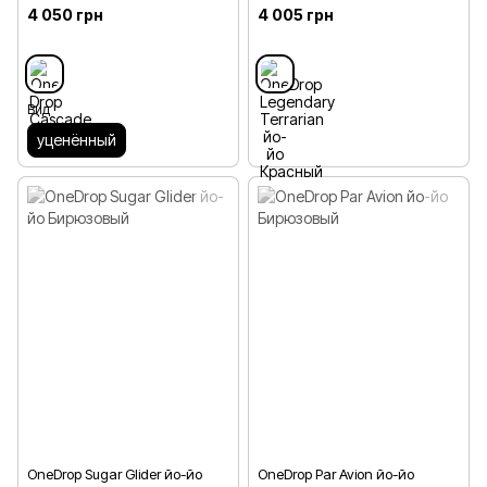
4 050 грн
4 005 грн
Вид
уценённый
OneDrop Sugar Glider йо-йо
OneDrop Par Avion йо-йо