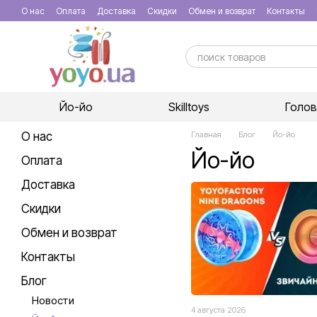
Перейти к основному контенту
О нас
Оплата
Доставка
Скидки
Обмен и возврат
Контакты
Йо-йо
Skilltoys
Голо
О нас
Главная
Блог
Йо-йо
Йо-йо
Оплата
Доставка
Скидки
Обмен и возврат
Контакты
Блог
Новости
4 августа 2026