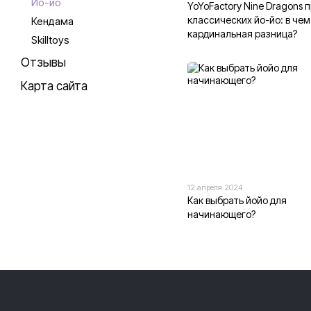
Йо-йо
YoYoFactory Nine Dragons 
классических йо-йо: в чем
Кендама
кардинальная разница?
Skilltoys
Отзывы
Карта сайта
12 апреля 2024
Как выбрать йойо для
начинающего?