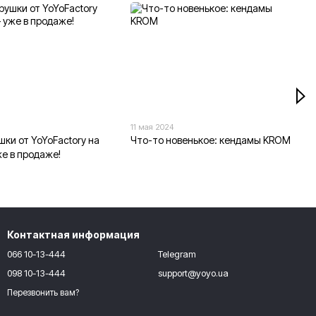
11 мая 2024
шки от YoYoFactory на
Что-то новенькое: кендамы KROM
же в продаже!
Контактная информация
066 10-13-444
Telegram
098 10-13-444
support@yoyo.ua
Перезвонить вам?