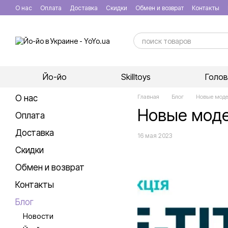
Перейти к основному контенту
О нас
Оплата
Доставка
Скидки
Обмен и возврат
Контакты
Йо-йо
Skilltoys
Голо
О нас
Главная
Блог
Новые моде
Новые моде
Оплата
Доставка
16 мая 2023
Скидки
Обмен и возврат
Контакты
Блог
Новости