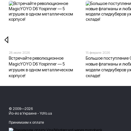
28 июля 2026
15 февраля 2026
Встречайте революционное
Большое поступление
MagicYOYO D6 Yospinner — 5
новые флагманы и лю
игрушек в одном металлическом
модели спидкуберов у
корпусе!
складе!
© 2009—2026
Йо-йо в Украине - YoYo.ua
Принимаем к оплате