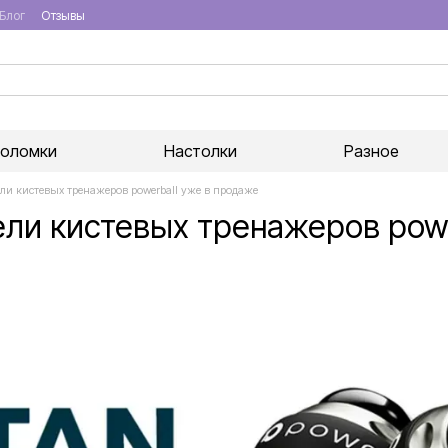
Блог
Отзывы
воломки
Настолки
Разное
ли кистевых тренажеров powerball уже в продаже
ли кистевых тренажеров powe