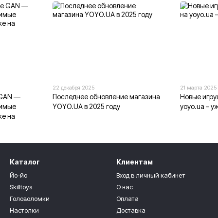
22 декабря 2025
21 марта 2025
 GAN —
Последнее обновление магазина
Новые игру
бимые
YOYO.UA в 2025 году
yoyo.ua – у
же на
Каталог
Клиентам
Йо-йо
Вход в личный кабинет
Skilltoys
О нас
Головоломки
Оплата
Настолки
Доставка