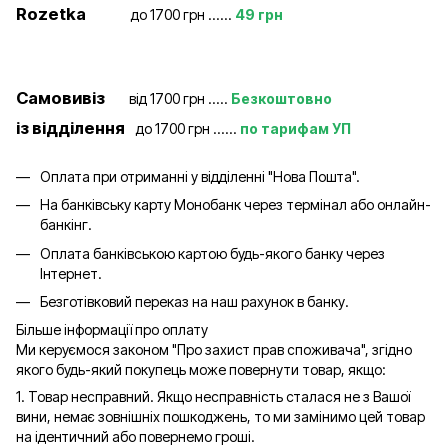
Rozetka
до 1700 грн ......
49 грн
Самовивіз
від 1700 грн .....
Безкоштовно
із відділення
до 1700 грн ......
по тарифам УП
Оплата при отриманні у відділенні "Нова Пошта".
На банківську карту Монобанк через термінал або онлайн-
банкінг.
Оплата банківською картою будь-якого банку через
Інтернет.
Безготівковий переказ на наш рахунок в банку.
Більше інформації про оплату
Ми керуємося законом "Про захист прав споживача", згідно
якого будь-який покупець може повернути товар, якщо:
1. Товар несправний. Якщо несправність сталася не з Вашої
вини, немає зовнішніх пошкоджень, то ми замінимо цей товар
на ідентичний або повернемо гроші.