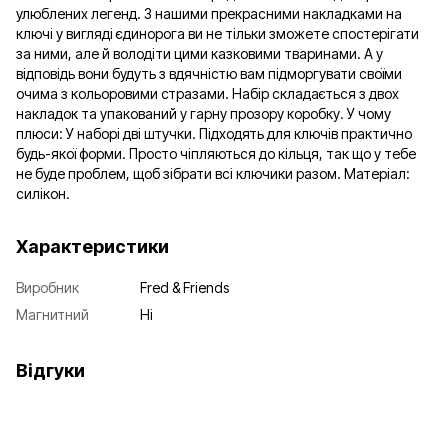
улюблених легенд. З нашими прекрасними накладками на
ключі у вигляді єдинорога ви не тільки зможете спостерігати
за ними, але й володіти цими казковими тваринами. А у
відповідь вони будуть з вдячністю вам підморгувати своїми
очима з кольоровими стразами. Набір складається з двох
накладок та упакований у гарну прозору коробку. У чому
плюси: У наборі дві штучки. Підходять для ключів практично
будь-якої форми. Просто чіпляються до кільця, так що у тебе
не буде проблем, щоб зібрати всі ключики разом. Матеріал:
силікон.
Характеристики
Виробник
Fred & Friends
Магнитний
Ні
Відгуки