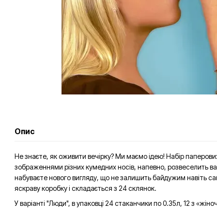
Опис
Не знаєте, як оживити вечірку? Ми маємо ідею! Набір паперов
зображеннями різних кумедних носів, напевно, розвеселить ва
набуваєте нового вигляду, що не залишить байдужим навіть са
яскраву коробку і складається з 24 склянок.
У варіанті "Люди", в упаковці 24 стаканчики по 0.35л, 12 з «жін