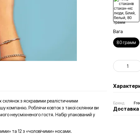
Вага
80 грамм
Характер
их склянок з яскравими реалістичними
Бренд
Fre
шу компанію. Роблячи ковток з такої склянки ви
Доставка
мого неусміхненого гостя. Набір упакований у
очими» та 12 з «чоловічими» носами.