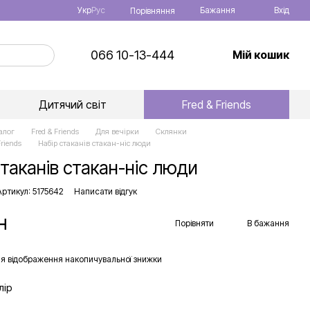
Укр
Рус
Бажання
Вхід
Порівняння
066 10-13-444
Мій кошик
Дитячий світ
Fred & Friends
алог
Fred & Friends
Для вечірки
Склянки
riends
Набір стаканів стакан-ніс люди
стаканів стакан-ніс люди
Артикул: 5175642
Написати відгук
н
Порівняти
В бажання
я відображення накопичувальної знижки
лір