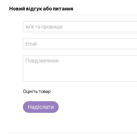
Новий відгук або питання
Оцініть товар
Надіслати