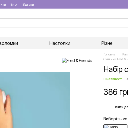
акти
Блог
Відгуки
воломки
Настолки
Різне
Головна
Кат
Склянки Fred & F
Набір 
В наявності
386 гр
%
Ввійти
дл
Виберіть ко