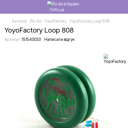
Каталог
Йо-йо
YoyoFactory
YoyoFactory Loop 808
YoyoFactory Loop 808
Артикул:
151540033
Написати відгук