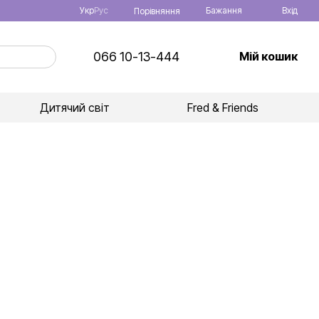
Укр
Рус
Бажання
Вхід
Порівняння
066 10-13-444
Мій кошик
Дитячий світ
Fred & Friends