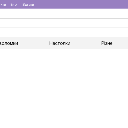
акти
Блог
Відгуки
воломки
Настолки
Різне