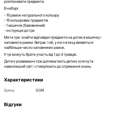
розпізнавати предмети.
В наборі:
- 16 рамок натурального кольору
- 16 кольорових предметів
- 1 мішечок (бавовняний)
- інструкція до гри
Мета гри: знайти відповідні предмети на дотик в мішечку і
заповнити рамки. Виграє той, у кого в кінці виявиться
найбільше число заповнених рамок.
У грі можуть брати участь від 1 до 4 гравців.
Дитячі розвиваючі ігри допомагають дитині осягнути
навколишній світ і стимулюють до отримання знань.
Характеристики
Бренд
GOKI
Відгуки